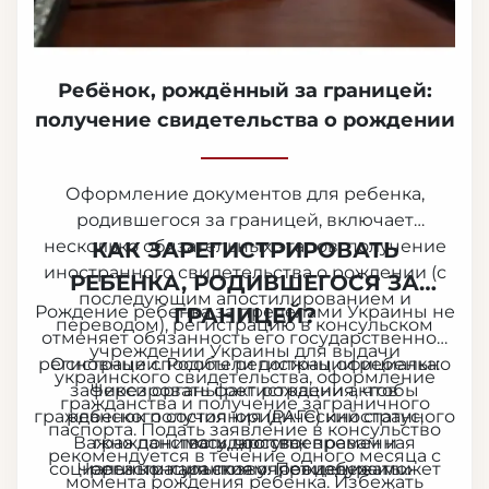
Ребёнок, рождённый за границей:
получение свидетельства о рождении
Оформление документов для ребенка,
родившегося за границей, включает
несколько обязательных этапов: получение
КАК ЗАРЕГИСТРИРОВАТЬ
иностранного свидетельства о рождении (с
РЕБЕНКА, РОДИВШЕГОСЯ ЗА
последующим апостилированием и
Рождение ребенка за пределами Украины не
ГРАНИЦЕЙ?
переводом), регистрацию в консульском
отменяет обязанность его государственной
учреждении Украины для выдачи
регистрации. Родители должны официально
Основные способы регистрации ребенка:
украинского свидетельства, оформление
зафиксировать факт рождения, чтобы
Через органы регистрации актов
гражданства и получение заграничного
гражданского состояния (РАГС) иностранного
ребенок получил юридический статус,
паспорта. Подать заявление в консульство
Важно понимать, что своевременная
гражданство и доступ к правам и
государства;
рекомендуется в течение одного месяца с
социальным гарантиям. Процедура может
Через консульское учреждение или
регистрация позволяет избежать
момента рождения ребенка. Избежать