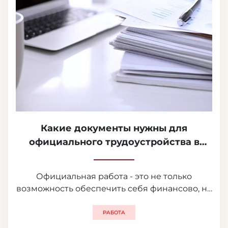
Какие документы нужны для
официального трудоустройства в
Украине?
Официальная работа - это не только
возможность обеспечить себя финансово, но
и получить стабильность, рост и развитие в
профессиональной сфере. Трудоустройство
РАБОТА
в Украине требует соблюдения