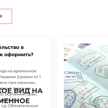
Я
ельство в
ак оформить?
да на временное
краине (сроком от 1
ожно при наличии
аний, таких как
КОЕ ВИД НА
о, обучение, брак,
МЕННОЕ
нтерской
 т.д. Обязательным