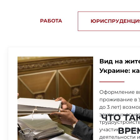
РАБОТА
ЮРИСПРУДЕНЦИ
Вид на жит
Украине: к
Оформление ви
проживание в У
до 3 лет) возм
законных основ
ЧТО ТА
трудоустройств
ВРЕ
участие в воло
деятельности и