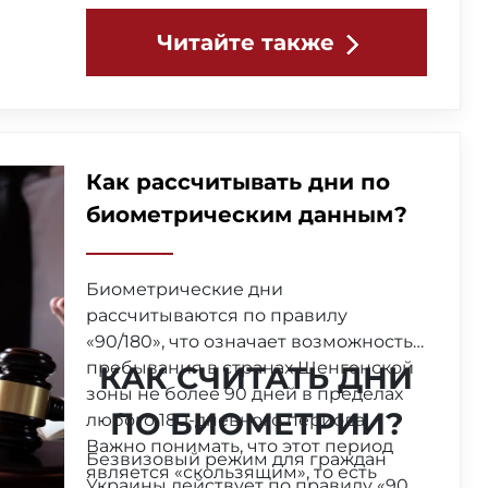
Читайте также
Как рассчитывать дни по
биометрическим данным?
Биометрические дни
рассчитываются по правилу
«90/180», что означает возможность
пребывания в странах Шенгенской
КАК СЧИТАТЬ ДНИ
зоны не более 90 дней в пределах
ПО БИОМЕТРИИ?
любого 180-дневного периода.
Важно понимать, что этот период
Безвизовый режим для граждан
является «скользящим», то есть
Украины действует по правилу «90