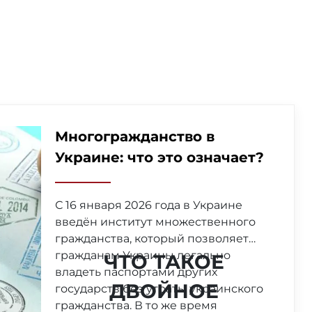
Многогражданство в
Украине: что это означает?
С 16 января 2026 года в Украине
введён институт множественного
гражданства, который позволяет
гражданам Украины легально
ЧТО ТАКОЕ
владеть паспортами других
ДВОЙНОЕ
государств без утраты украинского
гражданства. В то же время