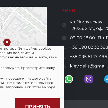
КИЕВ
ул. Жилянская
126/23, 2 эт., оф. 2
09:00-18:00 (Пн-
+38 098 82 32 388
мпьютере. Эти файлы cookies
ования веб-сайта и
+38 095 81 17 496
г как на этом веб-сайте, так и
kiev.delis@gmail
 используем, просмотрите нашу
мя посещения нашего сайта.
ям, нам придется использовать
были запрошены об этом выборе
ПРИНЯТЬ