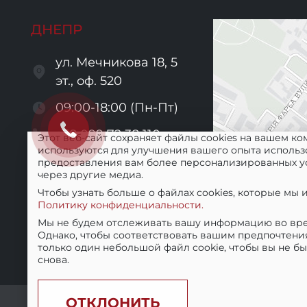
ДНЕПР
ул. Мечникова 18, 5
эт., оф. 520
09:00-18:00 (Пн-Пт)
+38 099 72 38 110
Этот веб-сайт сохраняет файлы cookies на вашем ко
используются для улучшения вашего опыта использ
+38 067 56 52 601
предоставления вам более персонализированных услу
через другие медиа.
lg@de-lis.com.ua
Чтобы узнать больше о файлах cookies, которые мы
Политику конфиденциальности.
Мы не будем отслеживать вашу информацию во вре
Однако, чтобы соответствовать вашим предпочтени
только один небольшой файл cookie, чтобы вы не 
снова.
ОТКЛОНИТЬ